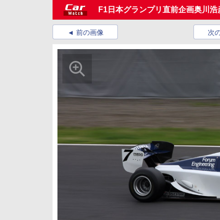
F1日本グランプリ直前企画奥川浩彦
前の画像
次