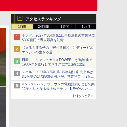
アクセスランキング
1時間
24時間
1週間
1カ月
ホンダ、2027年3月期第1四半期決算の営業利益
5307億円で過去最高を記録
【まるも亜希子の「寄り道日和」】ディーゼル
エンジンの生きる道
日産、「キャシュカイe-POWER」が無給油で
1980kmを走行してギネス世界記録に認定
スバル、2027年3月期 第1四半期決算 売上高は
3.0％増の1兆2509億円だが、営業利益44.3％減
の426億円、当期利益10.3％減の492億円で増収
P＆Gジャパン、ブラウンの電動髭剃りとして約
減益
12年ぶりとなる最上位モデル「NEVOシルクシ
ェーバー」
もっと見る