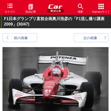
カテゴリ
過去記事
検索
Impressサイト
F1日本グランプリ直前企画奥川浩彦の「F1流し撮り講座
2009」
(30/47)
前の画像
次の画像