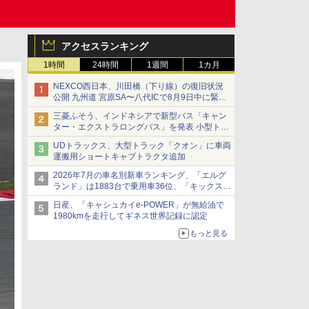
アクセスランキング
1時間
24時間
1週間
1カ月
NEXCO西日本、川田橋（下り線）の復旧状況
公開 九州道 宮原SA〜八代ICで8月9日中に緊急
車両を通行可能に
三菱ふそう、インドネシアで新型バス「キャン
ター・エクストラロングバス」を発表 小型トラ
ックベースの観光・旅客輸送向けバス
UDトラックス、大型トラック「クオン」に車両
運搬用ショートキャブトラクタ追加
2026年7月の車名別新車ランキング、「エルグ
ランド」は1883台で乗用車36位、「キックス」
は2591台で27位に
日産、「キャシュカイe-POWER」が無給油で
1980kmを走行してギネス世界記録に認定
もっと見る