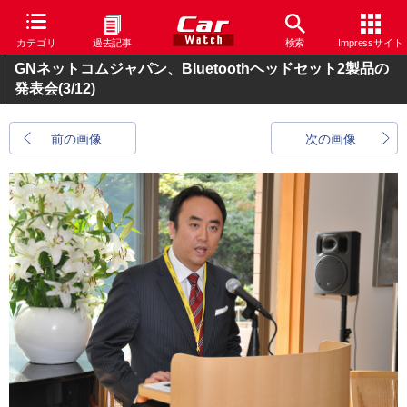
カテゴリ
過去記事
検索
Impressサイト
GNネットコムジャパン、Bluetoothヘッドセット2製品の
発表会
(3/12)
前の画像
次の画像