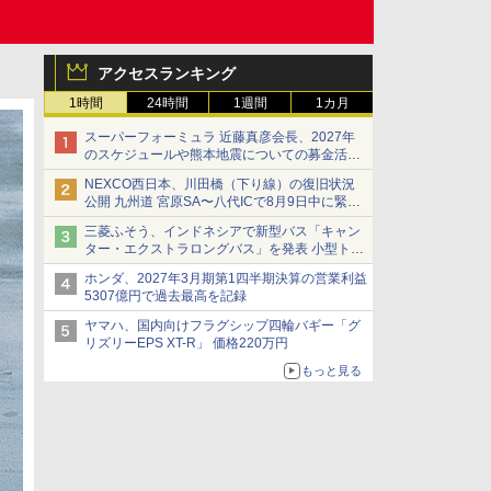
アクセスランキング
1時間
24時間
1週間
1カ月
スーパーフォーミュラ 近藤真彦会長、2027年
のスケジュールや熊本地震についての募金活動
を紹介
NEXCO西日本、川田橋（下り線）の復旧状況
公開 九州道 宮原SA〜八代ICで8月9日中に緊急
車両を通行可能に
三菱ふそう、インドネシアで新型バス「キャン
ター・エクストラロングバス」を発表 小型トラ
ックベースの観光・旅客輸送向けバス
ホンダ、2027年3月期第1四半期決算の営業利益
5307億円で過去最高を記録
ヤマハ、国内向けフラグシップ四輪バギー「グ
リズリーEPS XT-R」 価格220万円
もっと見る