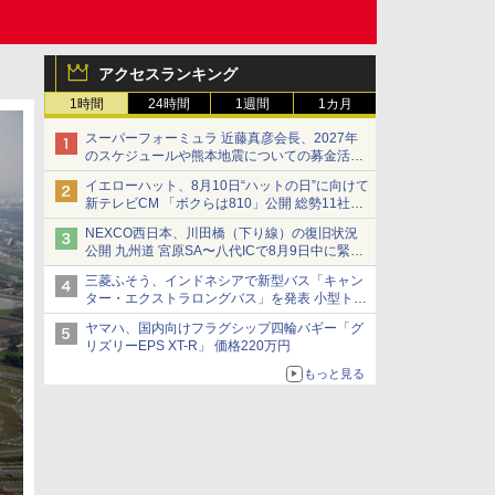
アクセスランキング
1時間
24時間
1週間
1カ月
スーパーフォーミュラ 近藤真彦会長、2027年
のスケジュールや熊本地震についての募金活動
を紹介
イエローハット、8月10日“ハットの日”に向けて
新テレビCM 「ボクらは810」公開 総勢11社
107名が参画
NEXCO西日本、川田橋（下り線）の復旧状況
公開 九州道 宮原SA〜八代ICで8月9日中に緊急
車両を通行可能に
三菱ふそう、インドネシアで新型バス「キャン
ター・エクストラロングバス」を発表 小型トラ
ックベースの観光・旅客輸送向けバス
ヤマハ、国内向けフラグシップ四輪バギー「グ
リズリーEPS XT-R」 価格220万円
もっと見る