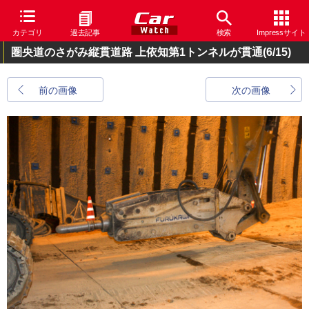
カテゴリ
過去記事
検索
Impressサイト
圏央道のさがみ縦貫道路 上依知第1トンネルが貫通
(6/15)
前の画像
次の画像