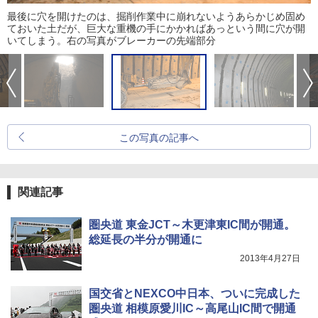
最後に穴を開けたのは、掘削作業中に崩れないようあらかじめ固め
ておいた土だが、巨大な重機の手にかかればあっという間に穴が開
いてしまう。右の写真がブレーカーの先端部分
この写真の記事へ
関連記事
圏央道 東金JCT～木更津東IC間が開通。
総延長の半分が開通に
2013年4月27日
国交省とNEXCO中日本、ついに完成した
圏央道 相模原愛川IC～高尾山IC間で開通