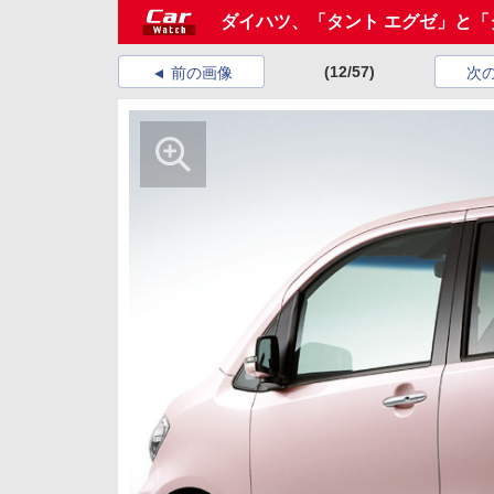
ダイハツ、「タント エグゼ」と「
(12/57)
前の画像
次