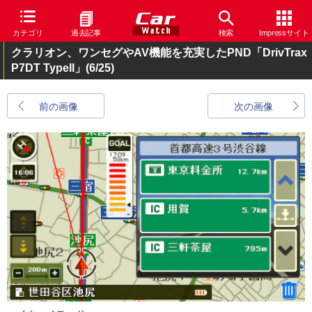
カテゴリ
過去記事
検索
Impressサイト
クラリオン、ワンセグやAV機能を充実したPND「DrivTrax
P7DT TypeII」
(6/25)
前の画像
次の画像