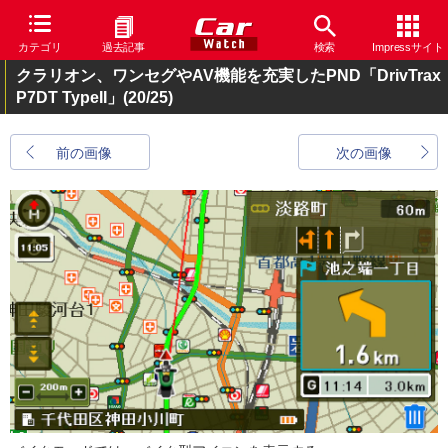
カテゴリ
過去記事
検索
Impressサイト
クラリオン、ワンセグやAV機能を充実したPND「DrivTrax
P7DT TypeII」
(20/25)
前の画像
次の画像