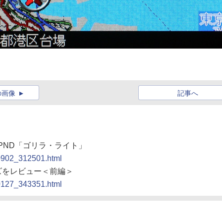
の画像
記事へ
たPND「ゴリラ・ライト」
90902_312501.html
ーズをレビュー＜前編＞
00127_343351.html