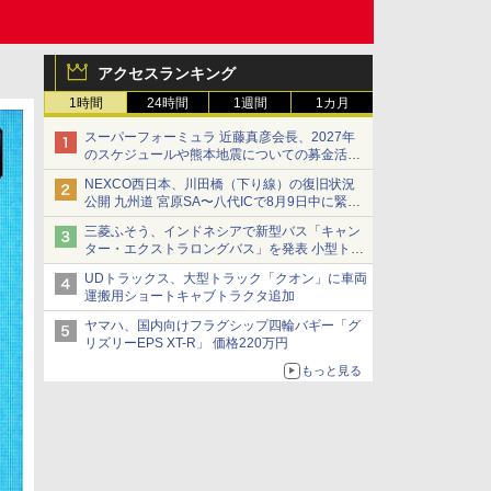
アクセスランキング
1時間
24時間
1週間
1カ月
スーパーフォーミュラ 近藤真彦会長、2027年
のスケジュールや熊本地震についての募金活動
を紹介
NEXCO西日本、川田橋（下り線）の復旧状況
公開 九州道 宮原SA〜八代ICで8月9日中に緊急
車両を通行可能に
三菱ふそう、インドネシアで新型バス「キャン
ター・エクストラロングバス」を発表 小型トラ
ックベースの観光・旅客輸送向けバス
UDトラックス、大型トラック「クオン」に車両
運搬用ショートキャブトラクタ追加
ヤマハ、国内向けフラグシップ四輪バギー「グ
リズリーEPS XT-R」 価格220万円
もっと見る