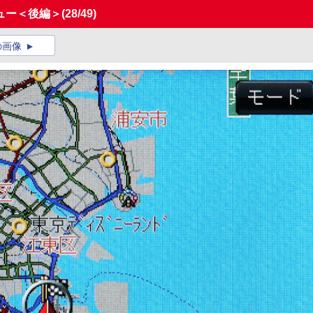
ュー＜後編＞
(28/49)
の画像