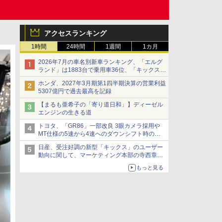
アクセスランキング
1時間
24時間
1週間
1カ月
2026年7月の車名別新車ランキング、「エルグ
ランド」は1883台で乗用車36位、「キックス」
は2591台で27位に
ホンダ、2027年3月期第1四半期決算の営業利益
5307億円で過去最高を記録
【まるも亜希子の「寄り道日和」】ディーゼル
エンジンの生きる道
トヨタ、「GR86」一部改良 3眼カメラ採用や
MT仕様の5速から4速へのダウンシフト時の操
作性向上など
日産、受注好調の新型「キックス」のユーザー
動向に関して、マーケティング本部の寺西章氏
が解説
もっと見る