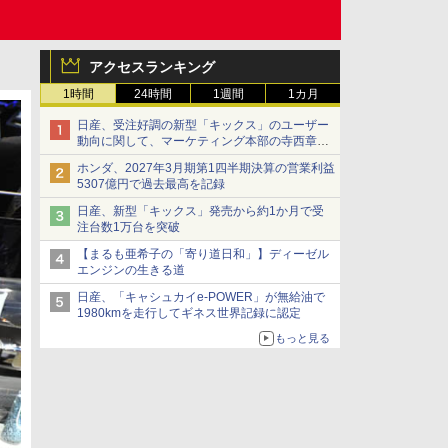
アクセスランキング
1時間
24時間
1週間
1カ月
日産、受注好調の新型「キックス」のユーザー
動向に関して、マーケティング本部の寺西章氏
が解説
ホンダ、2027年3月期第1四半期決算の営業利益
5307億円で過去最高を記録
日産、新型「キックス」発売から約1か月で受
注台数1万台を突破
【まるも亜希子の「寄り道日和」】ディーゼル
エンジンの生きる道
日産、「キャシュカイe-POWER」が無給油で
1980kmを走行してギネス世界記録に認定
もっと見る