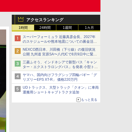
アクセスランキング
1時間
24時間
1週間
1カ月
スーパーフォーミュラ 近藤真彦会長、2027年
のスケジュールや熊本地震についての募金活動
を紹介
NEXCO西日本、川田橋（下り線）の復旧状況
公開 九州道 宮原SA〜八代ICで8月9日中に緊急
車両を通行可能に
三菱ふそう、インドネシアで新型バス「キャン
ター・エクストラロングバス」を発表 小型トラ
ックベースの観光・旅客輸送向けバス
ヤマハ、国内向けフラグシップ四輪バギー「グ
リズリーEPS XT-R」 価格220万円
UDトラックス、大型トラック「クオン」に車両
運搬用ショートキャブトラクタ追加
もっと見る