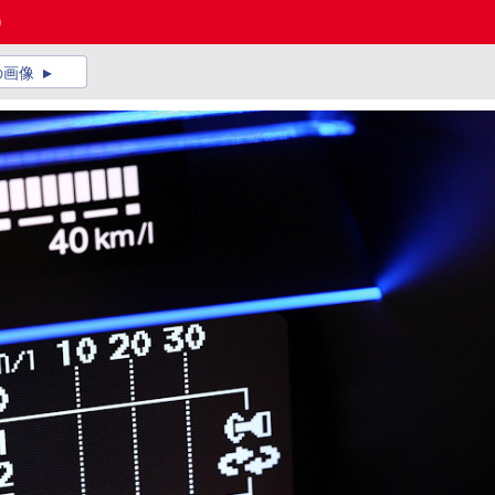
)
の画像