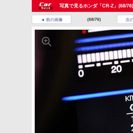
写真で見るホンダ「CR-Z」
(68/76
(68/76)
前の画像
次