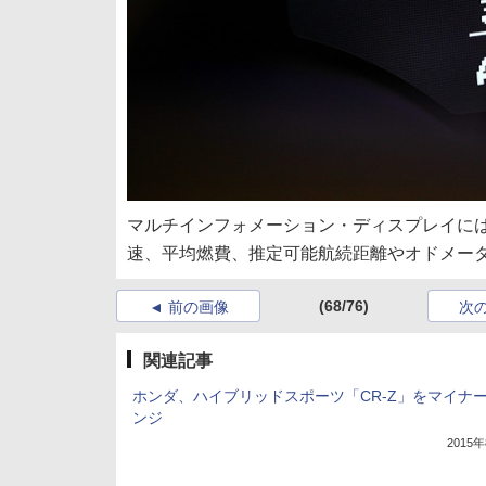
マルチインフォメーション・ディスプレイには
速、平均燃費、推定可能航続距離やオドメー
(68/76)
前の画像
次
関連記事
ホンダ、ハイブリッドスポーツ「CR-Z」をマイナ
ンジ
2015