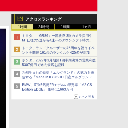
アクセスランキング
1時間
24時間
1週間
1カ月
トヨタ、「GR86」一部改良 3眼カメラ採用や
MT仕様の5速から4速へのダウンシフト時の操
作性向上など
トヨタ、ランドクルーザーの75周年を祝うイベ
ントを開催 161台のランクルと425名が参加
ホンダ、2027年3月期第1四半期決算の営業利益
5307億円で過去最高を記録
九州生まれの新型「エルグランド」の魅力を発
信する「Made in KYUSHU 日産エルグランドデ
ー」8月14日開催
BMW、直列6気筒FRモデルの限定車「M2 CS
Edition EDGE」 価格は1663万円
もっと見る