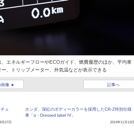
、エネルギーフローやECOガイド、燃費履歴のほか、平均車
ター、トリップメーター、外気温などが表示できる
の画像
記事へ
ーチェ
ホンダ、深紅のボディーカラーを採用したCR-Z特別仕様
車「α・Dressed label IV」
年8月27日
2014年11月13