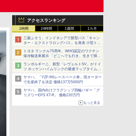
アクセスランキング
1時間
24時間
1週間
1カ月
三菱ふそう、インドネシアで新型バス「キャン
ター・エクストラロングバス」を発表 小型トラ
ックベースの観光・旅客輸送向けバス
トヨタ ランクル75周年、WHO認定のワクチン
保冷輸送車展示 「どこへでも行き、生きて帰っ
てこられる」ランドクルーザーで命をつなぐ
ランボルギーニ、新型「レヴェルトSV」がドイ
ツ ホッケンハイムリンクの最速ラップタイムを
記録
ヤマハ、「YZF-R6レースベース車」現オーダー
で生産終了を決定 価格137万5000円
ヤマハ、国内向けフラグシップ四輪バギー「グ
リズリーEPS XT-R」 価格220万円
もっと見る