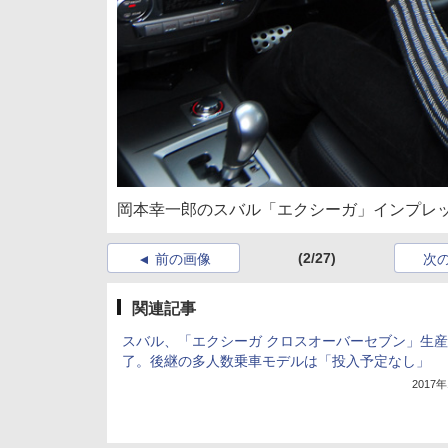
岡本幸一郎のスバル「エクシーガ」インプレッ
(2/27)
前の画像
次
関連記事
スバル、「エクシーガ クロスオーバーセブン」生
了。後継の多人数乗車モデルは「投入予定なし」
2017