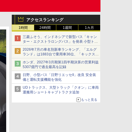
アクセスランキング
1時間
24時間
1週間
1カ月
三菱ふそう、インドネシアで新型バス「キャン
ター・エクストラロングバス」を発表 小型トラ
ックベースの観光・旅客輸送向けバス
2026年7月の車名別新車ランキング、「エルグ
ランド」は1883台で乗用車36位、「キックス」
は2591台で27位に
ホンダ、2027年3月期第1四半期決算の営業利益
5307億円で過去最高を記録
日野、小型バス「日野リエッセII」改良 安全装
備と運転支援機能を強化
UDトラックス、大型トラック「クオン」に車両
運搬用ショートキャブトラクタ追加
もっと見る