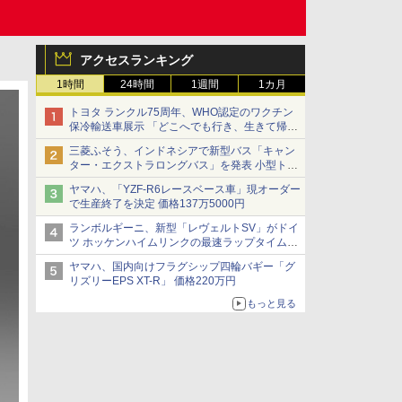
アクセスランキング
1時間
24時間
1週間
1カ月
トヨタ ランクル75周年、WHO認定のワクチン
保冷輸送車展示 「どこへでも行き、生きて帰っ
てこられる」ランドクルーザーで命をつなぐ
三菱ふそう、インドネシアで新型バス「キャン
ター・エクストラロングバス」を発表 小型トラ
ックベースの観光・旅客輸送向けバス
ヤマハ、「YZF-R6レースベース車」現オーダー
で生産終了を決定 価格137万5000円
ランボルギーニ、新型「レヴェルトSV」がドイ
ツ ホッケンハイムリンクの最速ラップタイムを
記録
ヤマハ、国内向けフラグシップ四輪バギー「グ
リズリーEPS XT-R」 価格220万円
もっと見る