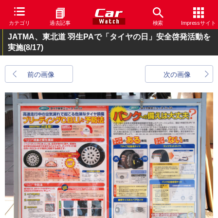
カテゴリ
過去記事
検索
Impressサイト
JATMA、東北道 羽生PAで「タイヤの日」安全啓発活動を
実施
(8/17)
前の画像
次の画像