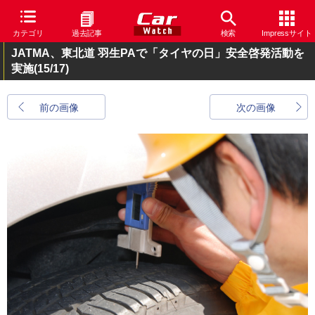
カテゴリ
過去記事
検索
Impressサイト
JATMA、東北道 羽生PAで「タイヤの日」安全啓発活動を
実施
(15/17)
前の画像
次の画像