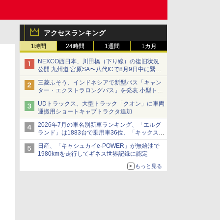
アクセスランキング
1時間
24時間
1週間
1カ月
NEXCO西日本、川田橋（下り線）の復旧状況
公開 九州道 宮原SA〜八代ICで8月9日中に緊急
車両を通行可能に
三菱ふそう、インドネシアで新型バス「キャン
ター・エクストラロングバス」を発表 小型トラ
ックベースの観光・旅客輸送向けバス
UDトラックス、大型トラック「クオン」に車両
運搬用ショートキャブトラクタ追加
2026年7月の車名別新車ランキング、「エルグ
ランド」は1883台で乗用車36位、「キックス」
は2591台で27位に
日産、「キャシュカイe-POWER」が無給油で
1980kmを走行してギネス世界記録に認定
もっと見る