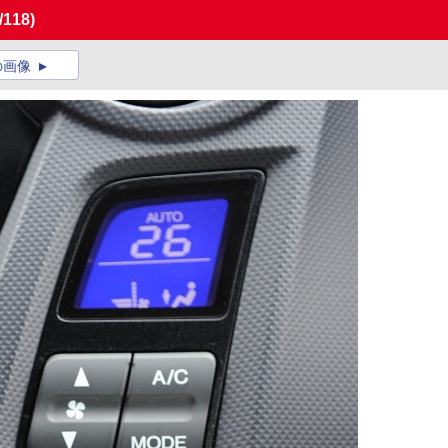
/118)
の画像