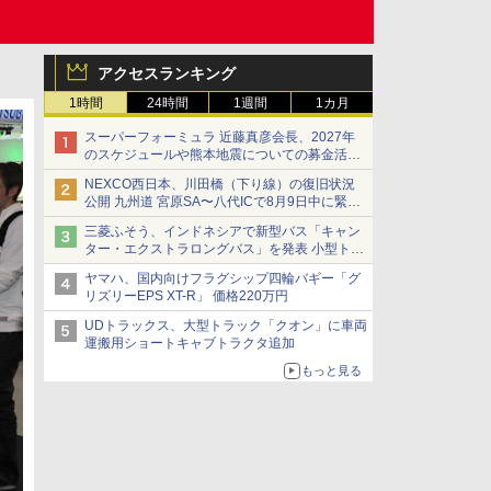
アクセスランキング
1時間
24時間
1週間
1カ月
スーパーフォーミュラ 近藤真彦会長、2027年
のスケジュールや熊本地震についての募金活動
を紹介
NEXCO西日本、川田橋（下り線）の復旧状況
公開 九州道 宮原SA〜八代ICで8月9日中に緊急
車両を通行可能に
三菱ふそう、インドネシアで新型バス「キャン
ター・エクストラロングバス」を発表 小型トラ
ックベースの観光・旅客輸送向けバス
ヤマハ、国内向けフラグシップ四輪バギー「グ
リズリーEPS XT-R」 価格220万円
UDトラックス、大型トラック「クオン」に車両
運搬用ショートキャブトラクタ追加
もっと見る