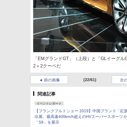
「EMグランドGT」（上段）と「GLイーグルG
2＋2クーペだ
(22/61)
前の画像
次
関連記事
イベントレポート
【フランクフルトショー 2019】中国ブランド「紅
出展。最高速400km/h超えのHVスーパースポーツ
「S9」を展示