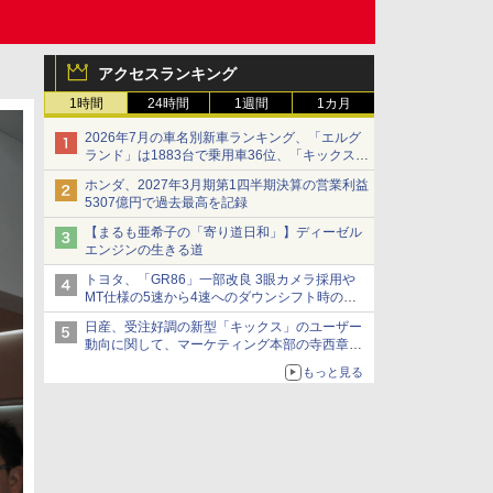
アクセスランキング
1時間
24時間
1週間
1カ月
2026年7月の車名別新車ランキング、「エルグ
ランド」は1883台で乗用車36位、「キックス」
は2591台で27位に
ホンダ、2027年3月期第1四半期決算の営業利益
5307億円で過去最高を記録
【まるも亜希子の「寄り道日和」】ディーゼル
エンジンの生きる道
トヨタ、「GR86」一部改良 3眼カメラ採用や
MT仕様の5速から4速へのダウンシフト時の操
作性向上など
日産、受注好調の新型「キックス」のユーザー
動向に関して、マーケティング本部の寺西章氏
が解説
もっと見る