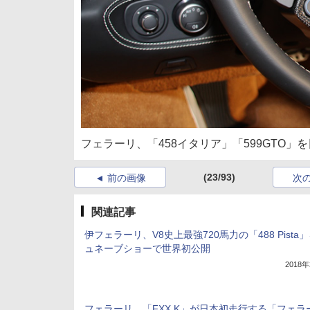
フェラーリ、「458イタリア」「599GTO」を
(23/93)
前の画像
次
関連記事
伊フェラーリ、V8史上最強720馬力の「488 Pista
ュネーブショーで世界初公開
2018
フェラーリ、「FXX K」が日本初走行する「フェラ