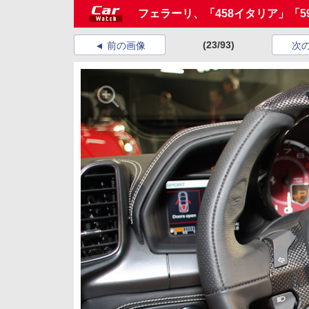
フェラーリ、「458イタリア」「5
(23/93)
前の画像
次