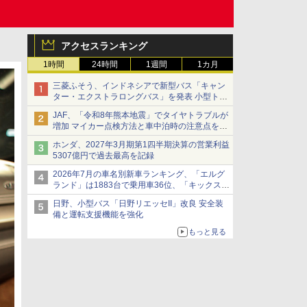
アクセスランキング
1時間
24時間
1週間
1カ月
三菱ふそう、インドネシアで新型バス「キャン
ター・エクストラロングバス」を発表 小型トラ
ックベースの観光・旅客輸送向けバス
JAF、「令和8年熊本地震」でタイヤトラブルが
増加 マイカー点検方法と車中泊時の注意点を呼
びかけ
ホンダ、2027年3月期第1四半期決算の営業利益
5307億円で過去最高を記録
2026年7月の車名別新車ランキング、「エルグ
ランド」は1883台で乗用車36位、「キックス」
は2591台で27位に
日野、小型バス「日野リエッセII」改良 安全装
備と運転支援機能を強化
もっと見る