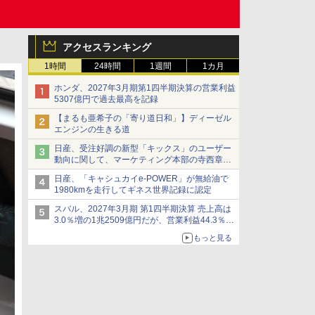
アクセスランキング
1時間
24時間
1週間
1カ月
ホンダ、2027年3月期第1四半期決算の営業利益
5307億円で過去最高を記録
【まるも亜希子の「寄り道日和」】ディーゼル
エンジンの生きる道
日産、受注好調の新型「キックス」のユーザー
動向に関して、マーケティング本部の寺西章氏
が解説
日産、「キャシュカイe-POWER」が無給油で
1980kmを走行してギネス世界記録に認定
スバル、2027年3月期 第1四半期決算 売上高は
3.0％増の1兆2509億円だが、営業利益44.3％減
の426億円、当期利益10.3％減の492億円で増収
もっと見る
減益