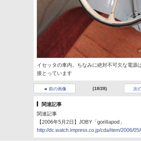
イセッタの車内。ちなみに絶対不可欠な電源
接とっています
(18/28)
前の画像
次
関連記事
関連記事
【2006年5月2日】JOBY「gorillapod」
http://dc.watch.impress.co.jp/cda/item/2006/05