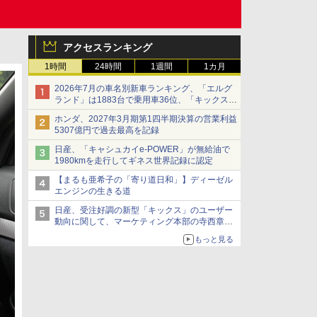
アクセスランキング
1時間
24時間
1週間
1カ月
2026年7月の車名別新車ランキング、「エルグ
ランド」は1883台で乗用車36位、「キックス」
は2591台で27位に
ホンダ、2027年3月期第1四半期決算の営業利益
5307億円で過去最高を記録
日産、「キャシュカイe-POWER」が無給油で
1980kmを走行してギネス世界記録に認定
【まるも亜希子の「寄り道日和」】ディーゼル
エンジンの生きる道
日産、受注好調の新型「キックス」のユーザー
動向に関して、マーケティング本部の寺西章氏
が解説
もっと見る