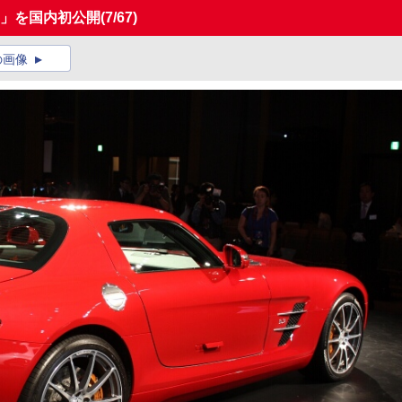
G」を国内初公開
(7/67)
の画像