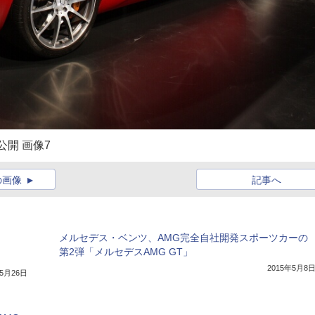
公開 画像7
の画像
記事へ
メルセデス・ベンツ、AMG完全自社開発スポーツカーの
第2弾「メルセデスAMG GT」
2015年5月8
年5月26日