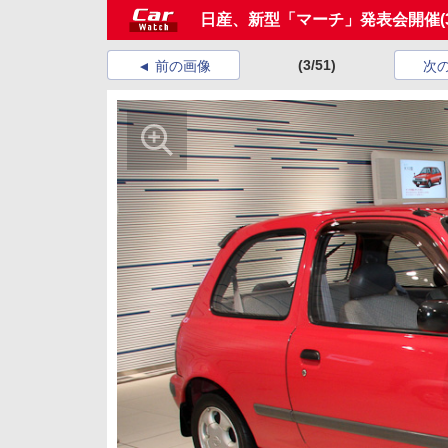
日産、新型「マーチ」発表会開催
(
(3/51)
前の画像
次