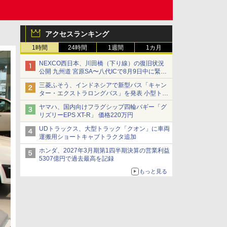
アクセスランキング
1時間
24時間
1週間
1カ月
NEXCO西日本、川田橋（下り線）の復旧状況
公開 九州道 宮原SA〜八代ICで8月9日中に緊急
車両を通行可能に
三菱ふそう、インドネシアで新型バス「キャン
ター・エクストラロングバス」を発表 小型トラ
ックベースの観光・旅客輸送向けバス
ヤマハ、国内向けフラグシップ四輪バギー「グ
リズリーEPS XT-R」 価格220万円
UDトラックス、大型トラック「クオン」に車両
運搬用ショートキャブトラクタ追加
ホンダ、2027年3月期第1四半期決算の営業利益
5307億円で過去最高を記録
もっと見る