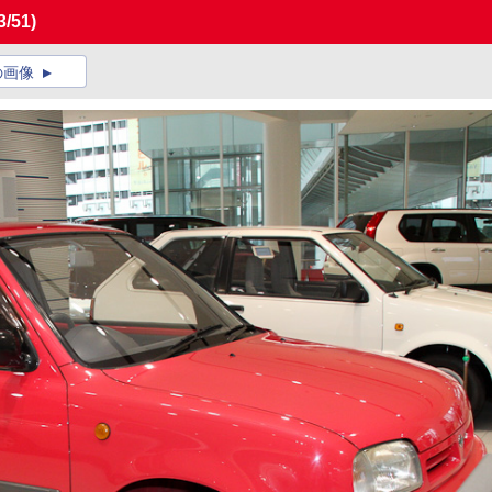
3/51)
の画像