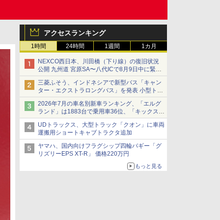
アクセスランキング
1時間
24時間
1週間
1カ月
NEXCO西日本、川田橋（下り線）の復旧状況
公開 九州道 宮原SA〜八代ICで8月9日中に緊急
車両を通行可能に
三菱ふそう、インドネシアで新型バス「キャン
ター・エクストラロングバス」を発表 小型トラ
ックベースの観光・旅客輸送向けバス
2026年7月の車名別新車ランキング、「エルグ
ランド」は1883台で乗用車36位、「キックス」
は2591台で27位に
UDトラックス、大型トラック「クオン」に車両
運搬用ショートキャブトラクタ追加
ヤマハ、国内向けフラグシップ四輪バギー「グ
リズリーEPS XT-R」 価格220万円
もっと見る