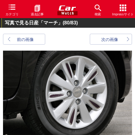
カテゴリ
過去記事
検索
Impressサイト
写真で見る日産「マーチ」
(80/83)
前の画像
次の画像