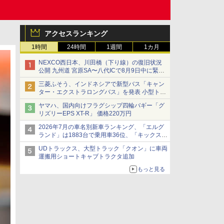
アクセスランキング
1時間
24時間
1週間
1カ月
NEXCO西日本、川田橋（下り線）の復旧状況
公開 九州道 宮原SA〜八代ICで8月9日中に緊急
車両を通行可能に
三菱ふそう、インドネシアで新型バス「キャン
ター・エクストラロングバス」を発表 小型トラ
ックベースの観光・旅客輸送向けバス
ヤマハ、国内向けフラグシップ四輪バギー「グ
リズリーEPS XT-R」 価格220万円
2026年7月の車名別新車ランキング、「エルグ
ランド」は1883台で乗用車36位、「キックス」
は2591台で27位に
UDトラックス、大型トラック「クオン」に車両
運搬用ショートキャブトラクタ追加
もっと見る