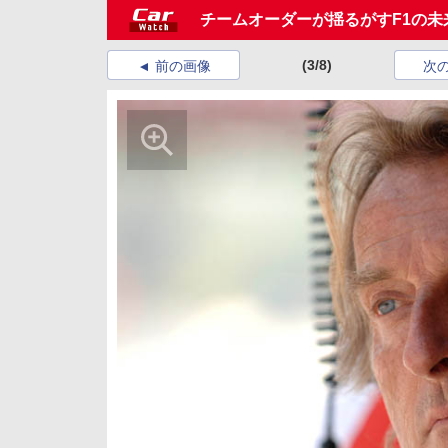
チームオーダーが揺るがすF1の未
(3/8)
前の画像
次