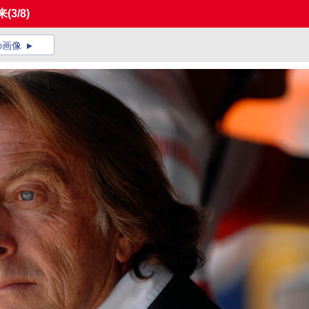
来
(3/8)
の画像