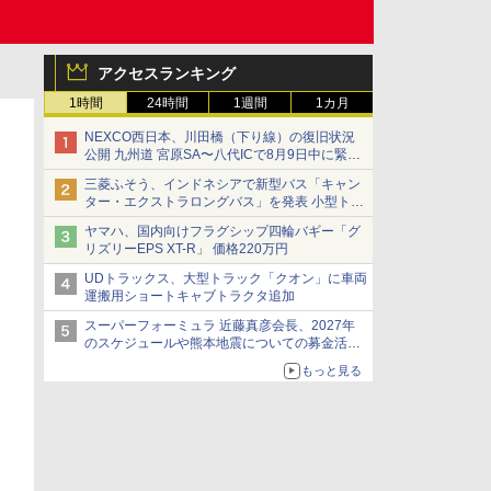
アクセスランキング
1時間
24時間
1週間
1カ月
NEXCO西日本、川田橋（下り線）の復旧状況
公開 九州道 宮原SA〜八代ICで8月9日中に緊急
車両を通行可能に
三菱ふそう、インドネシアで新型バス「キャン
ター・エクストラロングバス」を発表 小型トラ
ックベースの観光・旅客輸送向けバス
ヤマハ、国内向けフラグシップ四輪バギー「グ
リズリーEPS XT-R」 価格220万円
UDトラックス、大型トラック「クオン」に車両
運搬用ショートキャブトラクタ追加
スーパーフォーミュラ 近藤真彦会長、2027年
のスケジュールや熊本地震についての募金活動
を紹介
もっと見る