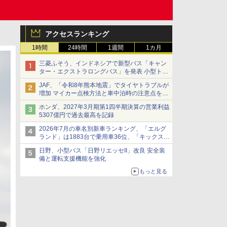
アクセスランキング
1時間
24時間
1週間
1カ月
三菱ふそう、インドネシアで新型バス「キャン
ター・エクストラロングバス」を発表 小型トラ
ックベースの観光・旅客輸送向けバス
JAF、「令和8年熊本地震」でタイヤトラブルが
増加 マイカー点検方法と車中泊時の注意点を呼
びかけ
ホンダ、2027年3月期第1四半期決算の営業利益
5307億円で過去最高を記録
2026年7月の車名別新車ランキング、「エルグ
ランド」は1883台で乗用車36位、「キックス」
は2591台で27位に
日野、小型バス「日野リエッセII」改良 安全装
備と運転支援機能を強化
もっと見る