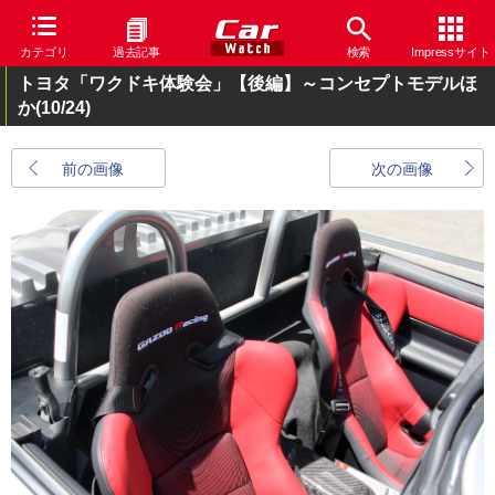
カテゴリ
過去記事
検索
Impressサイト
トヨタ「ワクドキ体験会」【後編】～コンセプトモデルほ
か
(10/24)
前の画像
次の画像