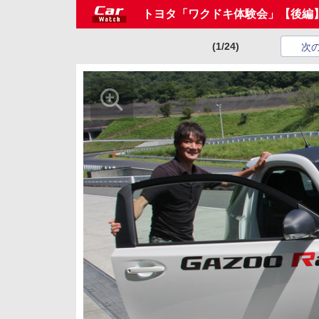
トヨタ「ワクドキ体験会」【後編
(1/24)
次