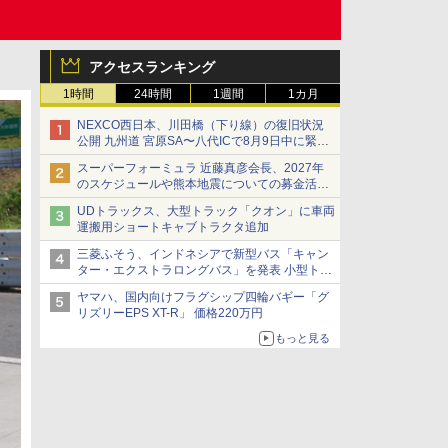
アクセスランキング
1時間
24時間
1週間
1カ月
NEXCO西日本、川田橋（下り線）の復旧状況
公開 九州道 宮原SA〜八代ICで8月9日中に緊急
車両を通行可能に
スーパーフォーミュラ 近藤真彦会長、2027年
のスケジュールや熊本地震についての募金活動
を紹介
UDトラックス、大型トラック「クオン」に車両
運搬用ショートキャブトラクタ追加
三菱ふそう、インドネシアで新型バス「キャン
ター・エクストラロングバス」を発表 小型トラ
ックベースの観光・旅客輸送向けバス
ヤマハ、国内向けフラグシップ四輪バギー「グ
リズリーEPS XT-R」 価格220万円
もっと見る