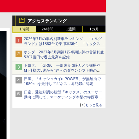
アクセスランキング
1時間
24時間
1週間
1カ月
2026年7月の車名別新車ランキング、「エルグ
ランド」は1883台で乗用車36位、「キックス」
は2591台で27位に
ホンダ、2027年3月期第1四半期決算の営業利益
5307億円で過去最高を記録
トヨタ、「GR86」一部改良 3眼カメラ採用や
MT仕様の5速から4速へのダウンシフト時の操
作性向上など
日産、「キャシュカイe-POWER」が無給油で
1980kmを走行してギネス世界記録に認定
日産、受注好調の新型「キックス」のユーザー
動向に関して、マーケティング本部の寺西章氏
が解説
もっと見る