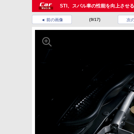
STI、スバル車の性能を向上させる「ST
(9/17)
前の画像
次