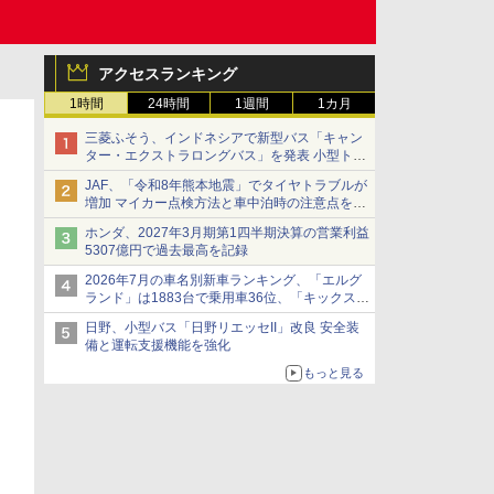
アクセスランキング
1時間
24時間
1週間
1カ月
三菱ふそう、インドネシアで新型バス「キャン
ター・エクストラロングバス」を発表 小型トラ
ックベースの観光・旅客輸送向けバス
JAF、「令和8年熊本地震」でタイヤトラブルが
増加 マイカー点検方法と車中泊時の注意点を呼
びかけ
ホンダ、2027年3月期第1四半期決算の営業利益
5307億円で過去最高を記録
2026年7月の車名別新車ランキング、「エルグ
ランド」は1883台で乗用車36位、「キックス」
は2591台で27位に
日野、小型バス「日野リエッセII」改良 安全装
備と運転支援機能を強化
もっと見る