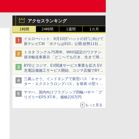
アクセスランキング
1時間
24時間
1週間
1カ月
イエローハット、8月10日“ハットの日”に向けて
新テレビCM 「ボクらは810」公開 総勢11社
107名が参画
トヨタ ランクル75周年、WHO認定のワクチン
保冷輸送車展示 「どこへでも行き、生きて帰っ
てこられる」ランドクルーザーで命をつなぐ
BYDとコジマ、EV関連サービス事業を拡大 EV
充電設備施工サービス開始、コジマ店舗でBYD
車の展示・試乗イベントを強化
三菱ふそう、インドネシアで新型バス「キャン
ター・エクストラロングバス」を発表 小型トラ
ックベースの観光・旅客輸送向けバス
ヤマハ、国内向けフラグシップ四輪バギー「グ
リズリーEPS XT-R」 価格220万円
もっと見る