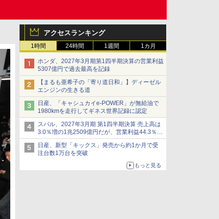
アクセスランキング
1時間
24時間
1週間
1カ月
ホンダ、2027年3月期第1四半期決算の営業利益
5307億円で過去最高を記録
【まるも亜希子の「寄り道日和」】ディーゼル
エンジンの生きる道
日産、「キャシュカイe-POWER」が無給油で
1980kmを走行してギネス世界記録に認定
スバル、2027年3月期 第1四半期決算 売上高は
3.0％増の1兆2509億円だが、営業利益44.3％減
の426億円、当期利益10.3％減の492億円で増収
日産、新型「キックス」発売から約1か月で受
減益
注台数1万台を突破
もっと見る