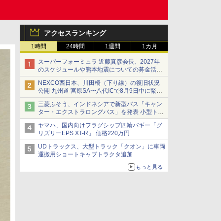
アクセスランキング
1時間
24時間
1週間
1カ月
スーパーフォーミュラ 近藤真彦会長、2027年
のスケジュールや熊本地震についての募金活動
を紹介
NEXCO西日本、川田橋（下り線）の復旧状況
公開 九州道 宮原SA〜八代ICで8月9日中に緊急
車両を通行可能に
三菱ふそう、インドネシアで新型バス「キャン
ター・エクストラロングバス」を発表 小型トラ
ックベースの観光・旅客輸送向けバス
ヤマハ、国内向けフラグシップ四輪バギー「グ
リズリーEPS XT-R」 価格220万円
UDトラックス、大型トラック「クオン」に車両
運搬用ショートキャブトラクタ追加
もっと見る