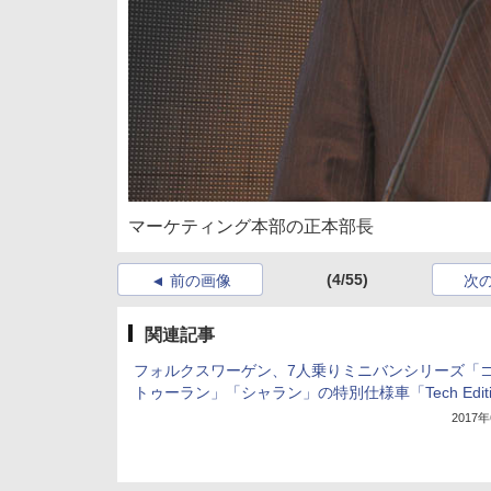
マーケティング本部の正本部長
(4/55)
前の画像
次
関連記事
フォルクスワーゲン、7人乗りミニバンシリーズ「
トゥーラン」「シャラン」の特別仕様車「Tech Editi
2017