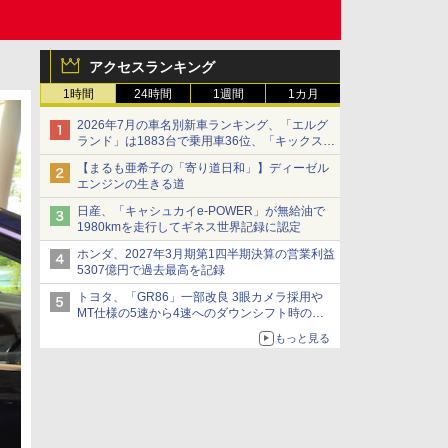
アクセスランキング
1時間
24時間
1週間
1カ月
2026年7月の車名別新車ランキング、「エルグ
ランド」は1883台で乗用車36位、「キックス」
は2591台で27位に
【まるも亜希子の「寄り道日和」】ディーゼル
エンジンの生きる道
日産、「キャシュカイe-POWER」が無給油で
1980kmを走行してギネス世界記録に認定
ホンダ、2027年3月期第1四半期決算の営業利益
5307億円で過去最高を記録
トヨタ、「GR86」一部改良 3眼カメラ採用や
MT仕様の5速から4速へのダウンシフト時の操
作性向上など
もっと見る