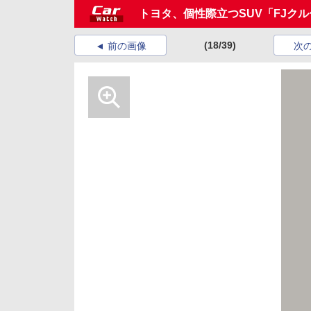
トヨタ、個性際立つSUV「FJク
(18/39)
前の画像
次