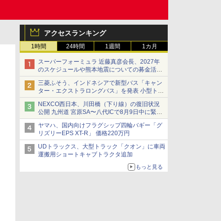
アクセスランキング
1時間
24時間
1週間
1カ月
スーパーフォーミュラ 近藤真彦会長、2027年
のスケジュールや熊本地震についての募金活動
を紹介
三菱ふそう、インドネシアで新型バス「キャン
ター・エクストラロングバス」を発表 小型トラ
ックベースの観光・旅客輸送向けバス
NEXCO西日本、川田橋（下り線）の復旧状況
公開 九州道 宮原SA〜八代ICで8月9日中に緊急
車両を通行可能に
ヤマハ、国内向けフラグシップ四輪バギー「グ
リズリーEPS XT-R」 価格220万円
UDトラックス、大型トラック「クオン」に車両
運搬用ショートキャブトラクタ追加
もっと見る