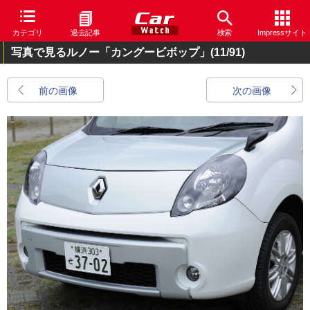
カテゴリ
過去記事
検索
Impressサイト
写真で見るルノー「カングービボップ」
(11/91)
前の画像
次の画像