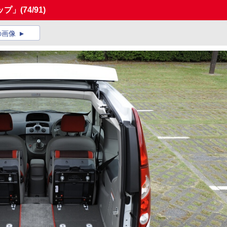
ップ」
(74/91)
の画像