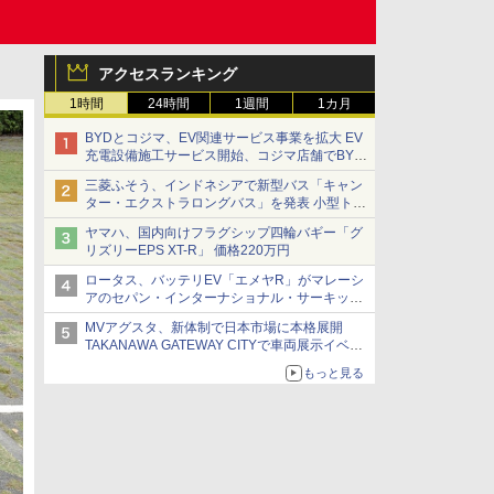
アクセスランキング
1時間
24時間
1週間
1カ月
BYDとコジマ、EV関連サービス事業を拡大 EV
充電設備施工サービス開始、コジマ店舗でBYD
車の展示・試乗イベントを強化
三菱ふそう、インドネシアで新型バス「キャン
ター・エクストラロングバス」を発表 小型トラ
ックベースの観光・旅客輸送向けバス
ヤマハ、国内向けフラグシップ四輪バギー「グ
リズリーEPS XT-R」 価格220万円
ロータス、バッテリEV「エメヤR」がマレーシ
アのセパン・インターナショナル・サーキット
のBEV最速タイムを樹立
MVアグスタ、新体制で日本市場に本格展開
TAKANAWA GATEWAY CITYで車両展示イベン
ト開催
もっと見る