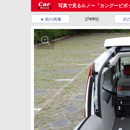
写真で見るルノー「カングービボ
(74/91)
前の画像
次