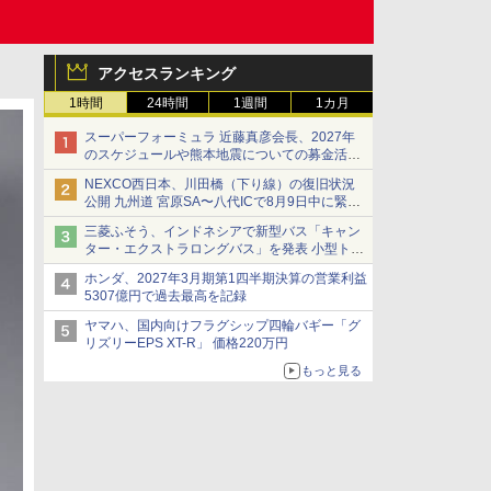
アクセスランキング
1時間
24時間
1週間
1カ月
スーパーフォーミュラ 近藤真彦会長、2027年
のスケジュールや熊本地震についての募金活動
を紹介
NEXCO西日本、川田橋（下り線）の復旧状況
公開 九州道 宮原SA〜八代ICで8月9日中に緊急
車両を通行可能に
三菱ふそう、インドネシアで新型バス「キャン
ター・エクストラロングバス」を発表 小型トラ
ックベースの観光・旅客輸送向けバス
ホンダ、2027年3月期第1四半期決算の営業利益
5307億円で過去最高を記録
ヤマハ、国内向けフラグシップ四輪バギー「グ
リズリーEPS XT-R」 価格220万円
もっと見る