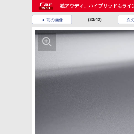
独アウディ、ハイブリッドもライ
(33/42)
前の画像
次