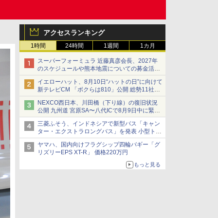
アクセスランキング
1時間
24時間
1週間
1カ月
スーパーフォーミュラ 近藤真彦会長、2027年
のスケジュールや熊本地震についての募金活動
を紹介
イエローハット、8月10日“ハットの日”に向けて
新テレビCM 「ボクらは810」公開 総勢11社
107名が参画
NEXCO西日本、川田橋（下り線）の復旧状況
公開 九州道 宮原SA〜八代ICで8月9日中に緊急
車両を通行可能に
三菱ふそう、インドネシアで新型バス「キャン
ター・エクストラロングバス」を発表 小型トラ
ックベースの観光・旅客輸送向けバス
ヤマハ、国内向けフラグシップ四輪バギー「グ
リズリーEPS XT-R」 価格220万円
もっと見る