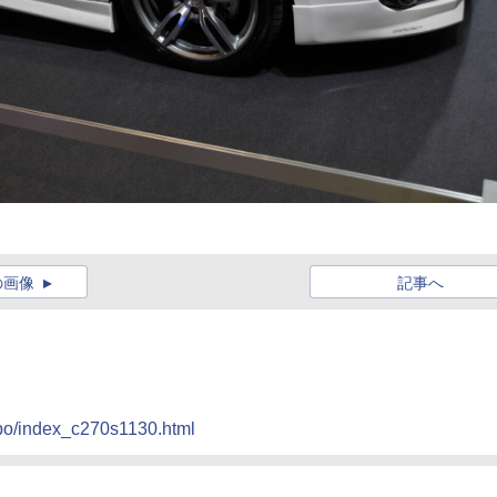
の画像
記事へ
epo/index_c270s1130.html