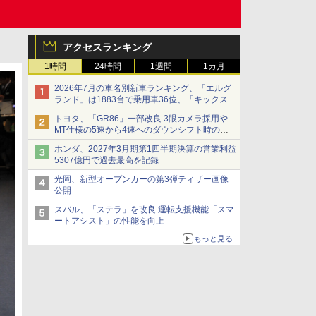
アクセスランキング
1時間
24時間
1週間
1カ月
2026年7月の車名別新車ランキング、「エルグ
ランド」は1883台で乗用車36位、「キックス」
は2591台で27位に
トヨタ、「GR86」一部改良 3眼カメラ採用や
MT仕様の5速から4速へのダウンシフト時の操
作性向上など
ホンダ、2027年3月期第1四半期決算の営業利益
5307億円で過去最高を記録
光岡、新型オープンカーの第3弾ティザー画像
公開
スバル、「ステラ」を改良 運転支援機能「スマ
ートアシスト」の性能を向上
もっと見る