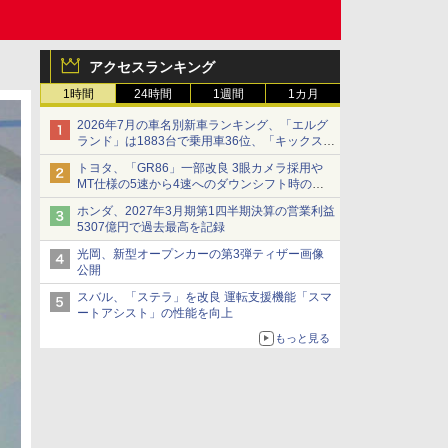
アクセスランキング
1時間
24時間
1週間
1カ月
2026年7月の車名別新車ランキング、「エルグ
ランド」は1883台で乗用車36位、「キックス」
は2591台で27位に
トヨタ、「GR86」一部改良 3眼カメラ採用や
MT仕様の5速から4速へのダウンシフト時の操
作性向上など
ホンダ、2027年3月期第1四半期決算の営業利益
5307億円で過去最高を記録
光岡、新型オープンカーの第3弾ティザー画像
公開
スバル、「ステラ」を改良 運転支援機能「スマ
ートアシスト」の性能を向上
もっと見る