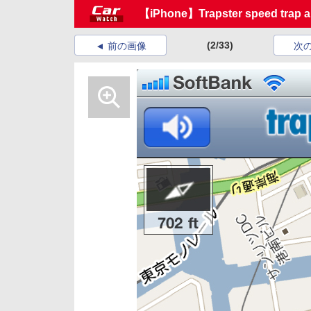
【iPhone】Trapster speed trap al
(2/33)
前の画像
次