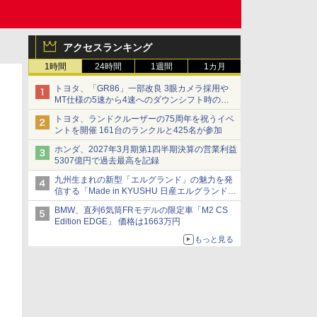
アクセスランキング
1時間
24時間
1週間
1カ月
トヨタ、「GR86」一部改良 3眼カメラ採用や
MT仕様の5速から4速へのダウンシフト時の操
作性向上など
トヨタ、ランドクルーザーの75周年を祝うイベ
ントを開催 161台のランクルと425名が参加
ホンダ、2027年3月期第1四半期決算の営業利益
5307億円で過去最高を記録
九州生まれの新型「エルグランド」の魅力を発
信する「Made in KYUSHU 日産エルグランドデ
ー」8月14日開催
BMW、直列6気筒FRモデルの限定車「M2 CS
Edition EDGE」 価格は1663万円
もっと見る